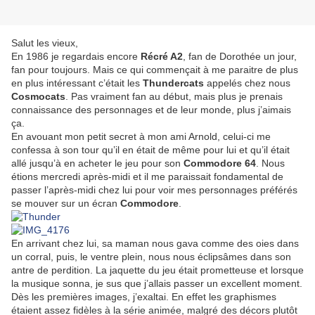
Salut les vieux,
En 1986 je regardais encore
Récré A2
, fan de Dorothée un jour,
fan pour toujours. Mais ce qui commençait à me paraitre de plus
en plus intéressant c’était les
Thundercats
appelés chez nous
Cosmocats
. Pas vraiment fan au début, mais plus je prenais
connaissance des personnages et de leur monde, plus j’aimais
ça.
En avouant mon petit secret à mon ami Arnold, celui-ci me
confessa à son tour qu’il en était de même pour lui et qu’il était
allé jusqu’à en acheter le jeu pour son
Commodore 64
. Nous
étions mercredi après-midi et il me paraissait fondamental de
passer l’après-midi chez lui pour voir mes personnages préférés
se mouver sur un écran
Commodore
.
En arrivant chez lui, sa maman nous gava comme des oies dans
un corral, puis, le ventre plein, nous nous éclipsâmes dans son
antre de perdition. La jaquette du jeu était prometteuse et lorsque
la musique sonna, je sus que j’allais passer un excellent moment.
Dès les premières images, j’exaltai. En effet les graphismes
étaient assez fidèles à la série animée, malgré des décors plutôt