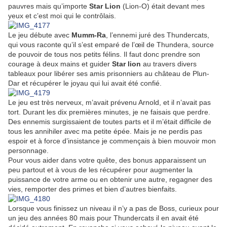
pauvres mais qu’importe
Star Lion
(Lion-O) était devant mes
yeux et c’est moi qui le contrôlais.
Le jeu débute avec
Mumm-Ra
, l’ennemi juré des Thundercats,
qui vous raconte qu’il s’est emparé de l’œil de Thundera, source
de pouvoir de tous nos petits félins. Il faut donc prendre son
courage à deux mains et guider
Star lion
au travers divers
tableaux pour libérer ses amis prisonniers au château de Plun-
Dar et récupérer le joyau qui lui avait été confié.
Le jeu est très nerveux, m’avait prévenu Arnold, et il n’avait pas
tort. Durant les dix premières minutes, je ne faisais que perdre.
Des ennemis surgissaient de toutes parts et il m’était difficile de
tous les annihiler avec ma petite épée. Mais je ne perdis pas
espoir et à force d’insistance je commençais à bien mouvoir mon
personnage.
Pour vous aider dans votre quête, des bonus apparaissent un
peu partout et à vous de les récupérer pour augmenter la
puissance de votre arme ou en obtenir une autre, regagner des
vies, remporter des primes et bien d’autres bienfaits.
Lorsque vous finissez un niveau il n’y a pas de Boss, curieux pour
un jeu des années 80 mais pour Thundercats il en avait été