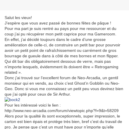
Salut les vieux!
J’espère que vous avez passé de bonnes fêtes de pâque !
Pour ma part je suis rentré au pays pour me ressourcer et du
coup j’ai pu récupérer mon petit caprice pour ma Gameroom.
En effet, j’ai décidé toujours dans le cadre d’une grosse
amélioration de celle-ci, de construire un petit bar pour pourvoir
avoir un petit point de rafraîchissement ou carrément de gros
bourrage de gueule dans à côté de mes bornes et mon flipper.
Qui dit bar dis obligatoirement dessous de verre, mais pas
n’importe lesquels, évidemment ils doivent être « Retrogaming
related ».
Donc j’ai trouvé sur l’excellent forum de Neo-Arcadia, un gentil
monsieur qui en vends, au choix c’est Ghost’n Gobblin ou Neo-
Geo. Donc si vous me connaissez un petit peu vous devinez bien
que j’ai opté pour ceux de Sir Arthur.
Pour les intéressé voici le lien :
http://www.neo-arcadia.com/forum/viewtopic.php?f=9&t=58209
Alors pour la qualité ils sont exceptionnels, super impression, le
carton est bien épais et protège très bien, bref c’est du travail de
pro. Je pense que c’est un must have pour n’importe qu’elle