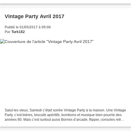
l’informatique et ses joies du jeu vidéo....
Vintage Party Avril 2017
Publié le 01/05/2017 à 09:06
Par
Turk182
Salut les vieux, Samedi c’était soirée Vintage Party à la maison. Une Vintage
Party, c’est bières, biscuits apéritifs, bombons et musique bien pourrie des
années 80. Mais c’est surtout aussi Bornes d’arcade, flipper, consoles retro
et ordinateurs 8 bits....