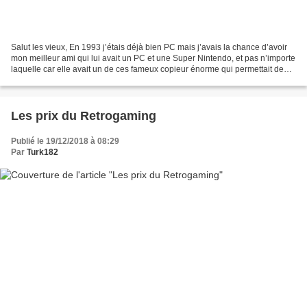
Salut les vieux, En 1993 j’étais déjà bien PC mais j’avais la chance d’avoir
mon meilleur ami qui lui avait un PC et une Super Nintendo, et pas n’importe
laquelle car elle avait un de ces fameux copieur énorme qui permettait de
copier des jeux sur format...
Les prix du Retrogaming
Publié le 19/12/2018 à 08:29
Par
Turk182