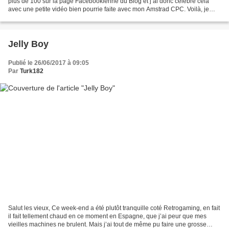
plus de 100 sur la page Facebookienne du Blog et j’ai donc célébré cela
avec une petite vidéo bien pourrie faite avec mon Amstrad CPC. Voilà, je
tenais à commencer mon post d’aujourd’hui...
Jelly Boy
Publié le 26/06/2017 à 09:05
Par
Turk182
Salut les vieux, Ce week-end a été plutôt tranquille coté Retrogaming, en fait
il fait tellement chaud en ce moment en Espagne, que j’ai peur que mes
vieilles machines ne brulent. Mais j’ai tout de même pu faire une grosse