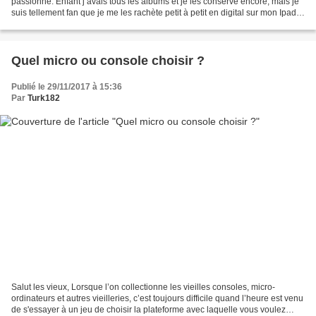
passionne. Enfant j’avais tous les albums et je les conserve encore, mais je
suis tellement fan que je me les rachète petit à petit en digital sur mon Ipad.
Lorsque j’allais...
Quel micro ou console choisir ?
Publié le 29/11/2017 à 15:36
Par
Turk182
Salut les vieux, Lorsque l’on collectionne les vieilles consoles, micro-
ordinateurs et autres vieilleries, c’est toujours difficile quand l’heure est venu
de s'essayer à un jeu de choisir la plateforme avec laquelle vous voulez