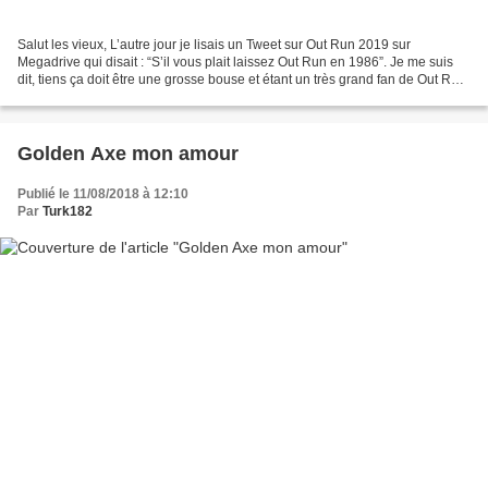
Salut les vieux, L’autre jour je lisais un Tweet sur Out Run 2019 sur
Megadrive qui disait : “S’il vous plait laissez Out Run en 1986”. Je me suis
dit, tiens ça doit être une grosse bouse et étant un très grand fan de Out Run
premier du nom, en premier...
Golden Axe mon amour
Publié le 11/08/2018 à 12:10
Par
Turk182