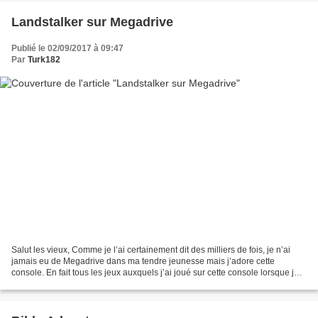
Landstalker sur Megadrive
Publié le 02/09/2017 à 09:47
Par
Turk182
Salut les vieux, Comme je l’ai certainement dit des milliers de fois, je n’ai
jamais eu de Megadrive dans ma tendre jeunesse mais j’adore cette
console. En fait tous les jeux auxquels j’ai joué sur cette console lorsque je
n’étais qu’un jeune adolescent...