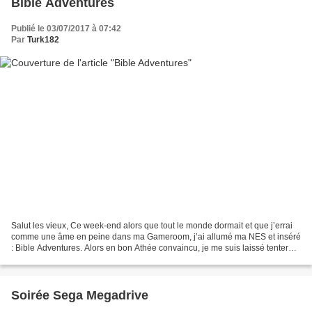
Bible Adventures
Publié le 03/07/2017 à 07:42
Par
Turk182
Salut les vieux, Ce week-end alors que tout le monde dormait et que j’errai
comme une âme en peine dans ma Gameroom, j’ai allumé ma NES et inséré
: Bible Adventures. Alors en bon Athée convaincu, je me suis laissé tenter
par ce titre plutôt curieux. Et...
Soirée Sega Megadrive