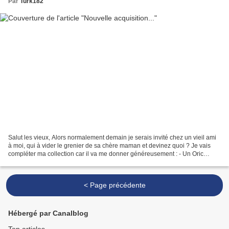
Par
Turk182
Salut les vieux, Alors normalement demain je serais invité chez un vieil ami
à moi, qui à vider le grenier de sa chère maman et devinez quoi ? Je vais
compléter ma collection car il va me donner généreusement : - Un Oric
Atmos !!! - Un To7/70 avec un...
< Page précédente
Hébergé par Canalblog