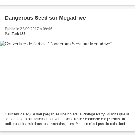
jouer. Je vous parle de...
Dangerous Seed sur Megadrive
Publié le 23/09/2017 à 09:06
Par
Turk182
Salut les vieux, Ce soir j’organise une nouvelle Vintage Party , disons que la
saison 2 sera officiellement ouverte. Donc restez connecté car je ferais un
petit post résumé dans les prochains jours. Mais ce n’est pas de cela dont je
voulais vous parler...