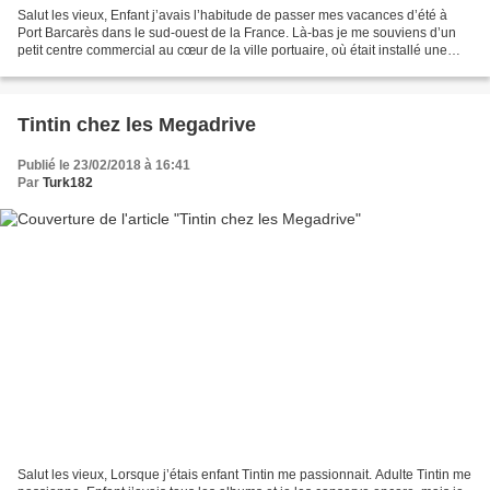
Salut les vieux, Enfant j’avais l’habitude de passer mes vacances d’été à
Port Barcarès dans le sud-ouest de la France. Là-bas je me souviens d’un
petit centre commercial au cœur de la ville portuaire, où était installé une
borne d’arcade. Mes parents...
Tintin chez les Megadrive
Publié le 23/02/2018 à 16:41
Par
Turk182
Salut les vieux, Lorsque j’étais enfant Tintin me passionnait. Adulte Tintin me